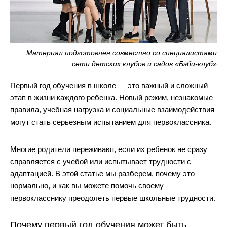
Джинсы
Варежки, перчатки
Джинсы
Другое
Юбки
Другое
Футболки, лонгсливы
Футболки, топы, лонгсливы
Спортивные костюмы
Материал подготовлен совместно со специалистами
Спортивные костюмы
Спортивная одежда
сети детских клубов и садов «Бэби-клуб»
Спортивная одежда
Флис, термобелье
Первый год обучения в школе — это важный и сложный
этап в жизни каждого ребенка. Новый режим, незнакомые
Купальники
Плавки
правила, учебная нагрузка и социальные взаимодействия
могут стать серьезным испытанием для первоклассника.
Пижамы и одежда для дома
Пижамы и одежда для дома
Аксессуары
Аксессуары
Многие родители переживают, если их ребенок не сразу
справляется с учебой или испытывает трудности с
Флис, термобелье
Готовые решения для школы
адаптацией. В этой статье мы разберем, почему это
Готовые решения для школы
Последний размер
нормально, и как вы можете помочь своему
первокласснику преодолеть первые школьные трудности.
Последний размер
Почему первый год обучения может быть