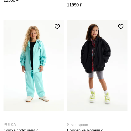
12990 ₽
11990 ₽
PULKA
Silver spoon
Куртка софтшелл с
Бомбер на молнии с