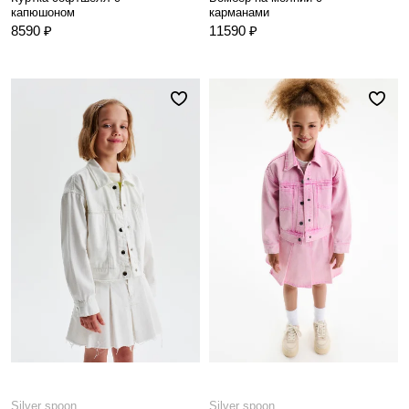
капюшоном
карманами
8590 ₽
11590 ₽
Silver spoon
Silver spoon