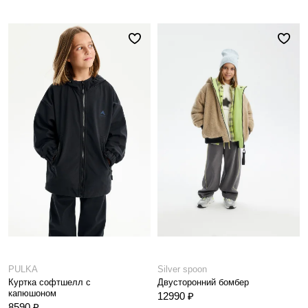
PULKA
Silver spoon
Куртка софтшелл с
Двусторонний бомбер
капюшоном
12990 ₽
8590 ₽