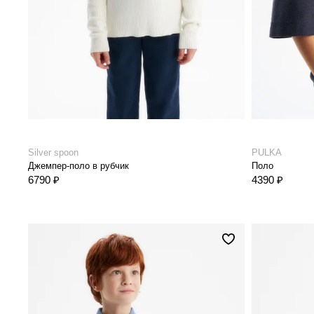
Silver spoon
PULKA
Джемпер-поло в рубчик
Поло
6790 ₽
4390 ₽