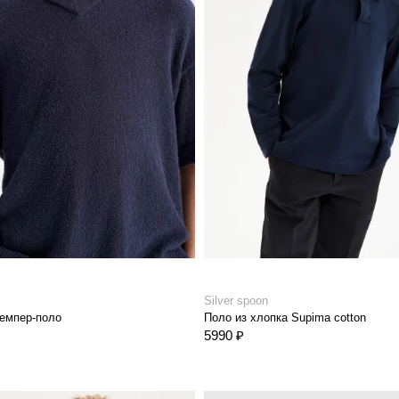
Silver spoon
емпер-поло
Поло из хлопка Supima cotton
5990 ₽