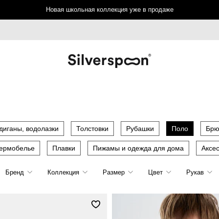
Новая школьная коллекция уже в продаже
диганы, водолазки
Толстовки
Рубашки
Поло
Брю
термобелье
Плавки
Пижамы и одежда для дома
Аксе
Бренд
Коллекция
Размер
Цвет
Рукав
PULKA
Silver Spoon School
122
128
134
длинный
140
Silver spoon
Silver Spoon Life
146
152
158
короткий
164
Pulka
170
176