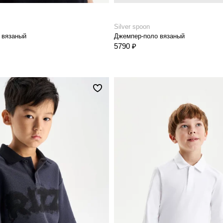
Silver spoon
 вязаный
Джемпер-поло вязаный
5790 ₽