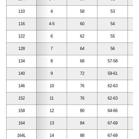
Джинсы
Варежки, перчатки
Джинсы
Другое
110
4
58
53
Юбки
Другое
Футболки, лонгсливы
116
4-5
60
54
Футболки, топы, лонгсливы
Спортивные костюмы
122
6
62
55
Спортивные костюмы
Спортивная одежда
128
7
64
56
Спортивная одежда
Флис, термобелье
134
8
68
57-58
Купальники
Плавки
140
9
72
59-61
Пижамы и одежда для дома
Пижамы и одежда для дома
146
10
76
62-63
Аксессуары
Аксессуары
152
11
76
62-63
Флис, термобелье
Готовые решения для школы
158
12
80
64-66
Готовые решения для школы
Последний размер
164
13
84
67-69
Последний размер
164L
14
88
67-69