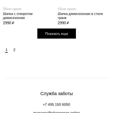
Silver spoon
Silver spoon
Шапка с отворотом
Шапка демисезонная в стиле
демисезонная
гранж
2990 ₽
2990 ₽
Показать еще
1
2
Служба заботы
+7 495 150 6050
manager@silverspoon.online