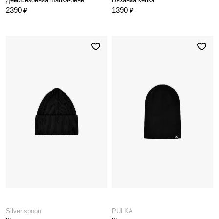
Демисезонная шапка-бини
Вязаная кепка
2390 ₽
1390 ₽
Silver spoon
PULKA