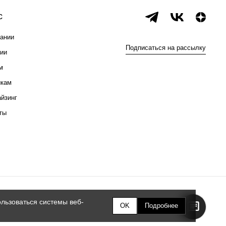
с
ании
Подписаться на рассылку
ии
м
икам
йзинг
ты
льзоваться системы веб-
OK
Подробнее