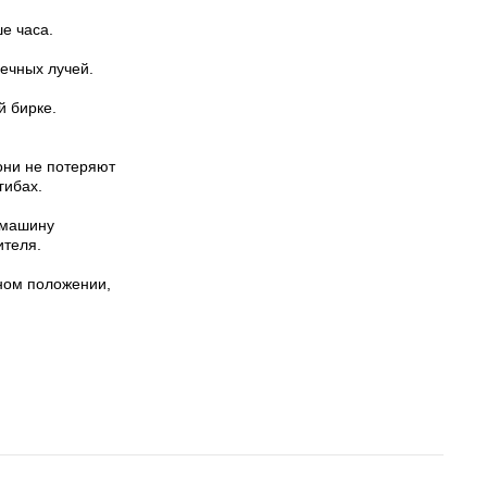
е часа.
ечных лучей.
 бирке.
они не потеряют
гибах.
 машину
ителя.
ом положении,