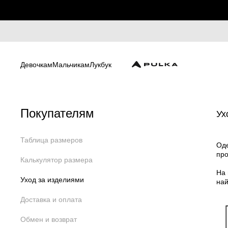
Девочкам
Мальчикам
Лукбук
Покупателям
Ух
Таблица размеров
Оде
про
Калькулятор размера
На 
Уход за изделиями
най
Доставка и оплата
Обмен и возврат