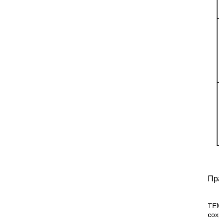
Пр
ТЕМ
сох