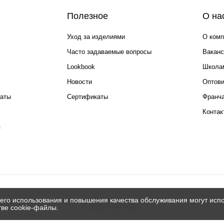
Полезное
О на
Уход за изделиями
О комп
Часто задаваемые вопросы
Ваканс
Lookbook
Школа
Новости
Оптов
каты
Сертификаты
Франча
Контак
я
его использования и повышения качества обслуживания могут испо
© 2026 Silver spoon
тве cookie-файлы.