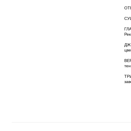
ОТБ
СУШ
ГЛА
Рек
ДЖИ
цве
ВЕР
тен
ТР
зав