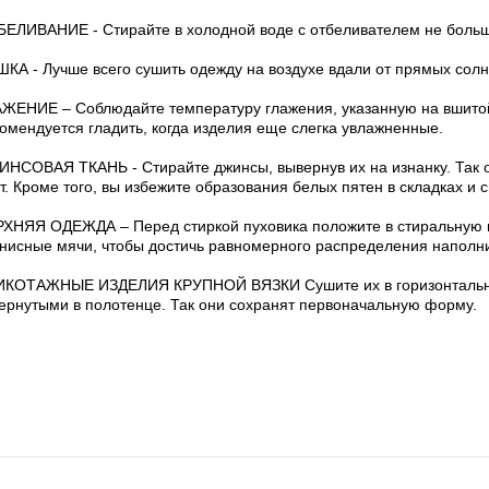
ЕЛИВАНИЕ - Стирайте в холодной воде с отбеливателем не больш
КА - Лучше всего сушить одежду на воздухе вдали от прямых солн
ЖЕНИЕ – Соблюдайте температуру глажения, указанную на вшитой
омендуется гладить, когда изделия еще слегка увлажненные.
НСОВАЯ ТКАНЬ - Стирайте джинсы, вывернув их на изнанку. Так 
т. Кроме того, вы избежите образования белых пятен в складках и с
ХНЯЯ ОДЕЖДА – Перед стиркой пуховика положите в стиральную
нисные мячи, чтобы достичь равномерного распределения наполн
ИКОТАЖНЫЕ ИЗДЕЛИЯ КРУПНОЙ ВЯЗКИ Сушите их в горизонтальн
ернутыми в полотенце. Так они сохранят первоначальную форму.