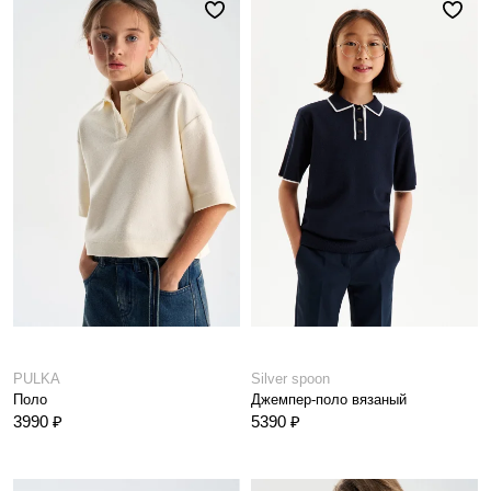
PULKA
Silver spoon
Поло
Джемпер-поло вязаный
3990 ₽
5390 ₽