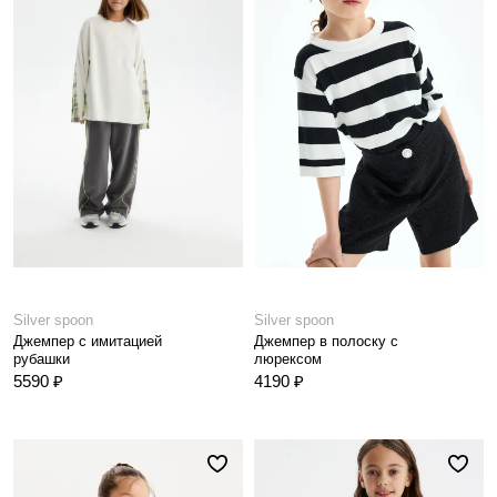
Silver spoon
Silver spoon
Джемпер с имитацией
Джемпер в полоску с
рубашки
люрексом
5590 ₽
4190 ₽