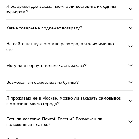
Джинсы
Варежки, перчатки
Джинсы
Другое
Я оформил два заказа, можно ли доставить их одним
курьером?
Юбки
Другое
Футболки, лонгсливы
Футболки, топы, лонгсливы
Спортивные костюмы
Какие товары не подлежат возврату?
Спортивные костюмы
Спортивная одежда
На сайте нет нужного мне размера, а я хочу именно
его.
Спортивная одежда
Флис, термобелье
Купальники
Плавки
Могу ли я вернуть только часть заказа?
Пижамы и одежда для дома
Пижамы и одежда для дома
Возможен ли самовывоз из бутика?
Аксессуары
Аксессуары
Я проживаю не в Москве, можно ли заказать самовывоз
Флис, термобелье
Готовые решения для школы
в магазине моего города?
Готовые решения для школы
Последний размер
Есть ли доставка Почтой России? Возможен ли
наложенный платеж?
Последний размер