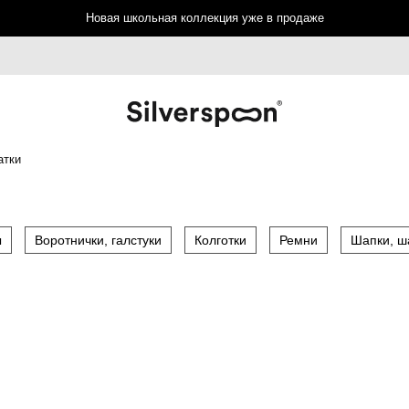
Новая школьная коллекция уже в продаже
атки
ы
Воротнички, галстуки
Колготки
Ремни
Шапки, 