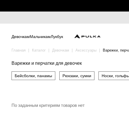
Девочкам
Мальчикам
Лукбук
Главная
Каталог
Девочкам
Аксессуары
Варежки, перч
Варежки и перчатки для девочек
Бейсболки, панамы
Рюкзаки, сумки
Носки, гольф
По заданным критериям товаров нет