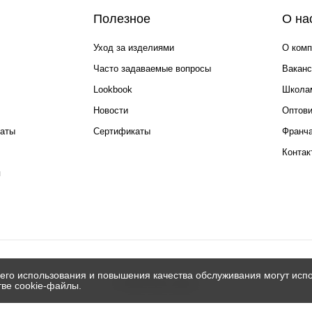
Полезное
О на
Уход за изделиями
О комп
Часто задаваемые вопросы
Ваканс
Lookbook
Школа
Новости
Оптов
каты
Сертификаты
Франча
Контак
я
его использования и повышения качества обслуживания могут испо
© 2026 Silver spoon
тве cookie-файлы.