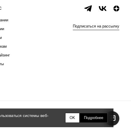
с
ании
Подписаться на рассылку
ии
м
икам
йзинг
ты
льзоваться системы веб-
OK
Подробнее