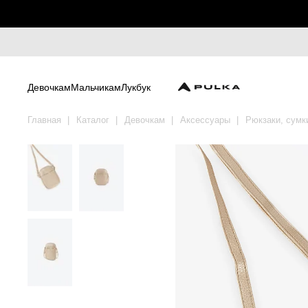
Девочкам
Мальчикам
Лукбук
Главная
Каталог
Девочкам
Аксессуары
Рюкзаки, сумк