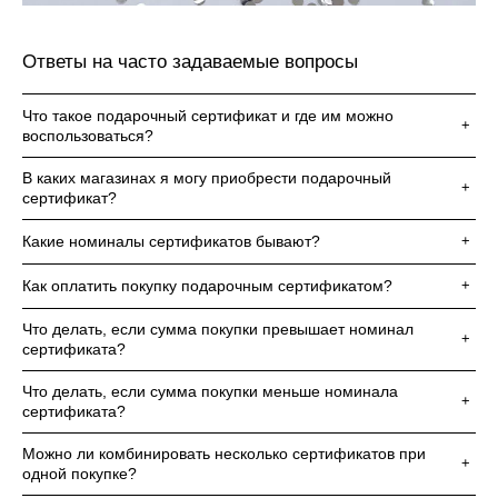
Джинсы
Варежки, перчатки
Джинсы
Другое
Юбки
Другое
Футболки, лонгсливы
Ответы на часто задаваемые вопросы
Футболки, топы, лонгсливы
Спортивные костюмы
Что такое подарочный сертификат и где им можно
+
воспользоваться?
Спортивные костюмы
Спортивная одежда
В каких магазинах я могу приобрести подарочный
Спортивная одежда
Флис, термобелье
+
сертификат?
Купальники
Плавки
Какие номиналы сертификатов бывают?
+
Пижамы и одежда для дома
Пижамы и одежда для дома
Как оплатить покупку подарочным сертификатом?
+
Аксессуары
Аксессуары
Что делать, если сумма покупки превышает номинал
+
сертификата?
Флис, термобелье
Готовые решения для школы
Что делать, если сумма покупки меньше номинала
+
Готовые решения для школы
Последний размер
сертификата?
Последний размер
Можно ли комбинировать несколько сертификатов при
+
одной покупке?