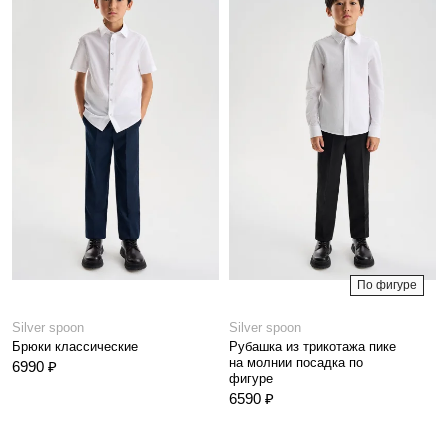
По фигуре
Silver spoon
Silver spoon
Брюки классические
Рубашка из трикотажа пике
на молнии посадка по
6990 ₽
фигуре
6590 ₽