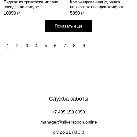
Пиджак из трикотажа милано
Комбинированная рубашка
посадка по фигуре
на кнопках посадка комфорт
10990 ₽
5990 ₽
Показать еще
1
2
3
4
5
6
7
8
9
Служба заботы
+7 495 150 6050
manager@silverspoon.online
c 9 до 21 (МСК)