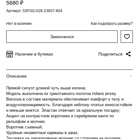
5680 ₽
Артикул: SSFSG-028-23607-804
Нет в наличии
Как подобрать размер?
Закончился
Наличие в бутиках
Поделиться
Описание
-
Прямой силуэт длиной чуть выше колена;
Модель выполнена из трикотажного полотна milano jersey.
Вискоза в составе материала обеспечивает комфорт к телу и
воздухопроницаемость. Благодаря нейлону платье износостойкое
и меньше мнется. Эластан отвечает за идеальную посадку;
Акцент на контрастном воротнике и серебряном канте по
рельефам и молнии;
Воротник съемный;
Удобные незаметные карманы в швах;
Застежка на декоративную молнию со стразами на пуллере.