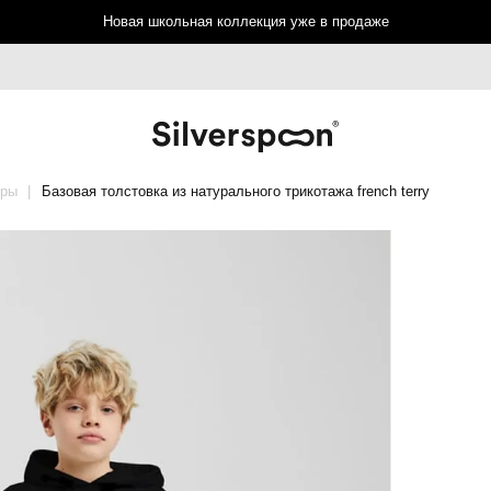
Новая школьная коллекция уже в продаже
еры
Базовая толстовка из натурального трикотажа french terry