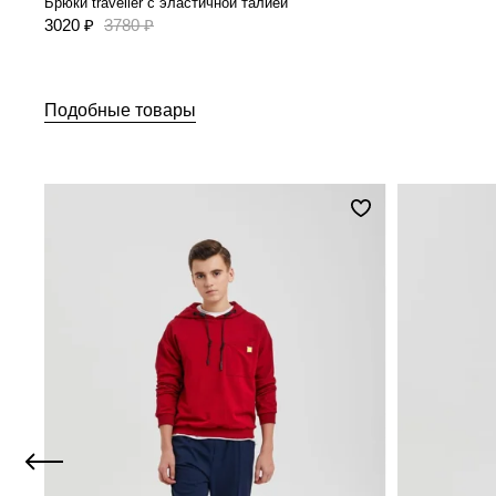
Брюки traveller с эластичной талией
3020 ₽
3780 ₽
Подобные товары