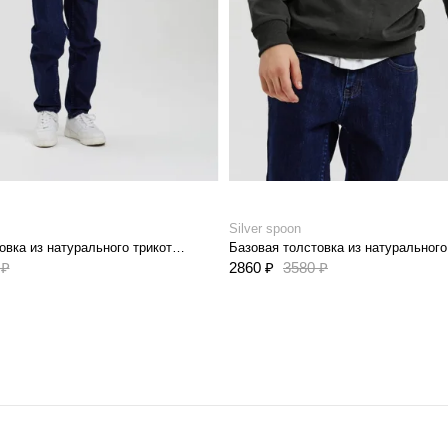
Silver spoon
Базовая толстовка из натурального трикотажа french terry
 ₽
2860 ₽
3580 ₽