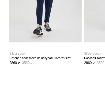
Silver spoon
Silver spoon
Базовая толстовка из натурального трикотажа french terry
2860 ₽
3580 ₽
2860 ₽
3580