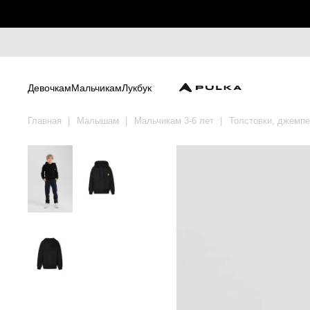
Девочкам
Мальчикам
Лукбук
Главная
Малышам
Мальчикам 3-6 лет
Толстовки, джемп