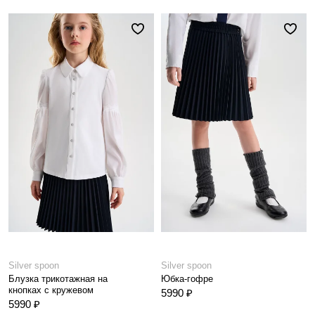
Silver spoon
Silver spoon
Блузка трикотажная на
Юбка-гофре
кнопках с кружевом
5990 ₽
5990 ₽