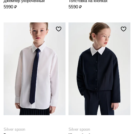
Джемпер укороченный
Толстовка на кнопках
5990 ₽
5590 ₽
Silver spoon
Silver spoon