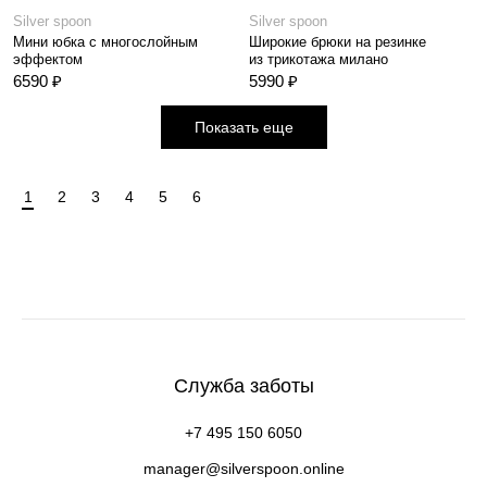
Silver spoon
Silver spoon
Мини юбка с многослойным
Широкие брюки на резинке
эффектом
из трикотажа милано
6590 ₽
5990 ₽
Показать еще
1
2
3
4
5
6
Служба заботы
+7 495 150 6050
manager@silverspoon.online