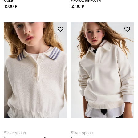
юбка
многослойности
4990 ₽
6590 ₽
Silver spoon
Silver spoon