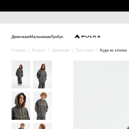
Девочкам
Мальчикам
Лукбук
Главная
Каталог
Девочкам
Толстовки
Худи из хлопка