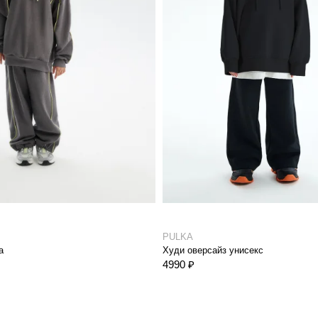
PULKA
а
Худи оверсайз унисекс
4990 ₽