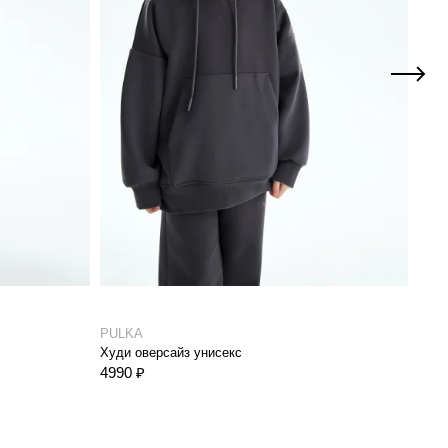
PULKA
Silve
Худи оверсайз унисекс
Худи
4990 ₽
9590