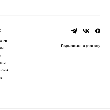
с
ании
Подписаться на рассылку
ии
м
икам
йзинг
ты