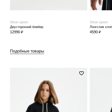
Silver spoon
Silver spoon
Двусторонний бомбер
Лонгслив хлоп
12990 ₽
4590 ₽
Подобные товары