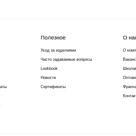
Полезное
О на
Уход за изделиями
О комп
Часто задаваемые вопросы
Ваканс
Lookbook
Школа
Новости
Оптов
каты
Сертификаты
Франча
Контак
я