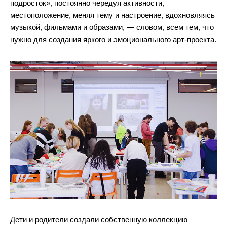
Джинсы
Варежки, перчатки
Джинсы
Другое
подросток», постоянно чередуя активности,
местоположение, меняя тему и настроение, вдохновляясь
Юбки
Другое
Футболки, лонгсливы
музыкой, фильмами и образами, — словом, всем тем, что
нужно для создания яркого и эмоционального арт-проекта.
Футболки, топы, лонгсливы
Спортивные костюмы
Спортивные костюмы
Спортивная одежда
Спортивная одежда
Флис, термобелье
Купальники
Плавки
Пижамы и одежда для дома
Пижамы и одежда для дома
Аксессуары
Аксессуары
Флис, термобелье
Готовые решения для школы
Готовые решения для школы
Последний размер
Последний размер
Дети и родители создали собственную коллекцию