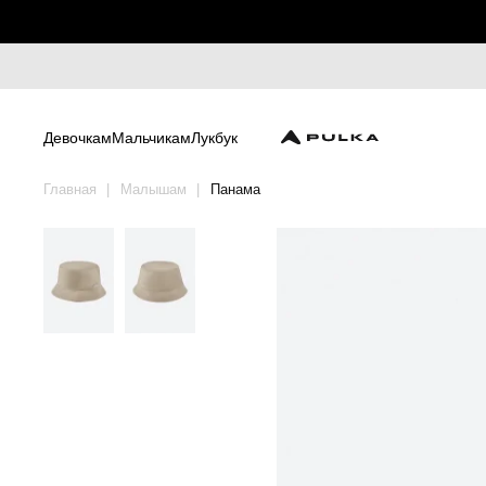
Девочкам
Мальчикам
Лукбук
Главная
Малышам
Панама