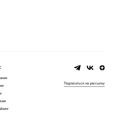
с
ании
Подписаться на рассылку
ии
м
икам
йзинг