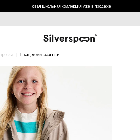
Новая школьная коллекция уже в продаже
тровки
Плащ демисезонный