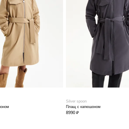
Silver spoon
шоном
Плащ с капюшоном
8990 ₽