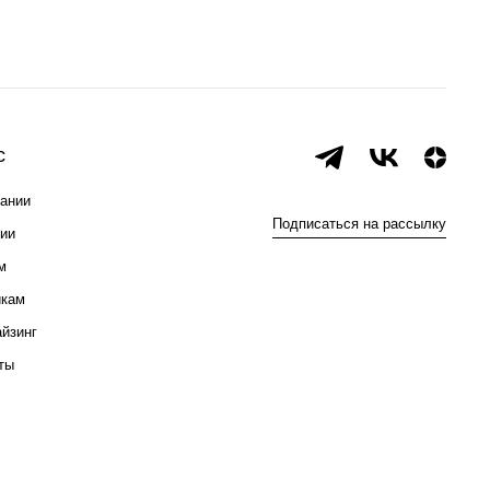
с
ании
Подписаться на рассылку
ии
м
икам
йзинг
ты