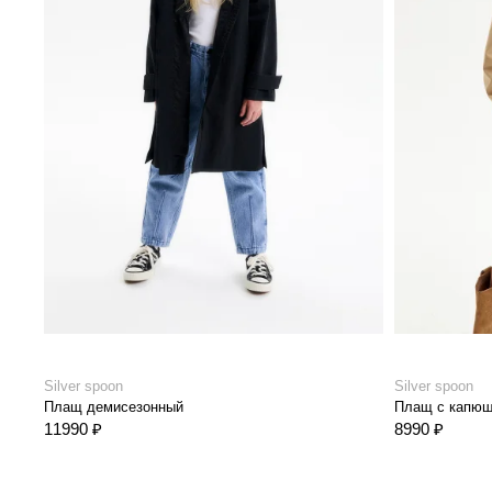
Silver spoon
Silver spoon
Плащ демисезонный
Плащ с капю
11990 ₽
8990 ₽