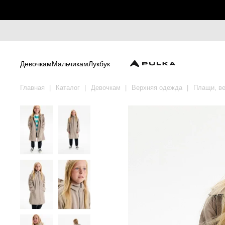
Девочкам
Мальчикам
Лукбук
Главная
Каталог
Девочкам
Верхняя одежда
Плащи, ве