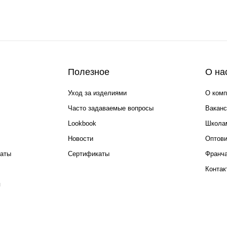
Полезное
О на
Уход за изделиями
О комп
Часто задаваемые вопросы
Ваканс
Lookbook
Школа
Новости
Оптов
каты
Сертификаты
Франча
Контак
я