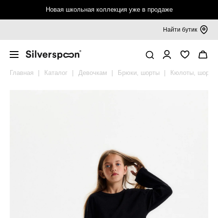
Новая школьная коллекция уже в продаже
Найти бутик
Девочкам 6-16 лет
Верхняя одежда
Джемперы, кардиганы, водолазки
Блузки, рубашки
Платья, сарафаны
Брюки, шорты
Футболки, топы, лонгсливы
Спортивная одежда
Аксессуары
Мальчикам 6-16 лет
Верхняя одежда
Пиджаки, жилеты
Джемперы, кардиганы, водолазки
Рубашки
Брюки, шорты
Футболки, лонгсливы
Спортивная одежда
Аксессуары
Покупателям
Смотреть всё
Смотреть всё
Смотреть всё
Смотреть всё
Смотреть всё
Смотреть всё
Смотреть всё
Смотреть всё
Смотреть всё
Смотреть всё
Смотреть всё
Смотреть всё
Смотреть всё
Смотреть всё
Смотреть всё
Смотреть всё
Смотреть всё
Смотреть всё
Таблица размеров
Главная
Каталог
Девочкам
Брюки, шорты
Кюлоты, шорты
Верхняя одежда
Пальто и куртки
Джемперы
Блузки, рубашки
Платья
Брюки
Футболки
Футболки, топы
Бейсболки, панамы
Верхняя одежда
Пальто и куртки
Пиджаки
Джемперы
Рубашки
Брюки
Футболки
Брюки, шорты
Бейсболки, панамы
Калькулятор размера
Жакеты, жилеты
Плащи, ветровки
Кардиганы
Трикотажные блузки
Сарафаны
Трикотажные брюки
Топы
Брюки, шорты
Рюкзаки, сумки
Пиджаки, жилеты
Плащи, ветровки
Жилеты
Кардиганы
Трикотажные рубашки
Трикотажные брюки
Лонгсливы
Футболки
Рюкзаки, сумки
Обмен и возврат
Джемперы, кардиганы, водолазки
Брюки, комбинезоны
Водолазки
Кюлоты, шорты
Лонгсливы
Носки, гольфы
Джемперы, кардиганы, водолазки
Брюки, комбинезоны
Водолазки
Шорты
Носки
Подарочные сертификаты
Толстовки
Мембрана, софтшелл
Вязаные жилеты
Воротнички, галстуки
Толстовки
Мембрана, софтшелл
Вязаные жилеты
Галстуки
Правовая информация
Блузки, рубашки
Жилеты
Колготки
Рубашки
Жилеты
Ремни
Платья, сарафаны
Ремни
Поло
Шапки, шарфы
Брюки, шорты
Шапки, шарфы
Брюки, шорты
Варежки, перчатки