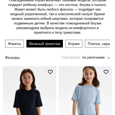
Повседневный образ включает базовые модели, которые
Джинсы
Варежки, перчатки
Джинсы
Другое
подарят ребенку комфорт, — это костюм, блузка и пальто.
Жакет может быть любого фасона — подойдет как
Юбки
Другое
Футболки, лонгсливы
модный укороченный, так и классический силуэт. Брюки
можно заменить юбкой-шортами, которая понравится
Футболки, топы, лонгсливы
Спортивные костюмы
подвижным детям. В качестве повседневной блузки
рекомендуем выбрать модель из комфортного и
Спортивные костюмы
Спортивная одежда
приятного к телу трикотажа.
Спортивная одежда
Флис, термобелье
Жакеты
Вязаный трикотаж
Блузки
Платья, сараф
Купальники
Плавки
Фильтры
Сортировка:
по умолчанию
Пижамы и одежда для дома
Пижамы и одежда для дома
Аксессуары
Аксессуары
Флис, термобелье
Готовые решения для школы
Готовые решения для школы
Последний размер
Последний размер