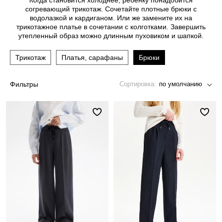
Когда становится холоднее, ребенку понадобится
Джинсы
Варежки, перчатки
Джинсы
Другое
согревающий трикотаж. Сочетайте плотные брюки с
водолазкой и кардиганом. Или же замените их на
Юбки
Другое
Футболки, лонгсливы
трикотажное платье в сочетании с колготками. Завершить
утепленный образ можно длинным пуховиком и шапкой.
Футболки, топы, лонгсливы
Спортивные костюмы
Трикотаж
Платья, сарафаны
Брюки
Спортивные костюмы
Спортивная одежда
Спортивная одежда
Флис, термобелье
Фильтры
Сортировка:
по умолчанию
Купальники
Плавки
Пижамы и одежда для дома
Пижамы и одежда для дома
Аксессуары
Аксессуары
Флис, термобелье
Готовые решения для школы
Готовые решения для школы
Последний размер
Последний размер