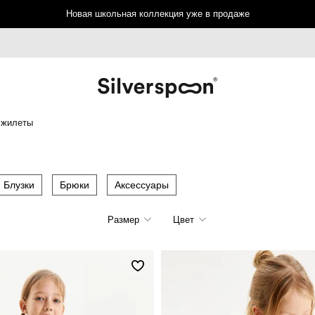
Новая школьная коллекция уже в продаже
 жилеты
Блузки
Брюки
Аксессуары
Размер
Цвет
128
134
140
146
158