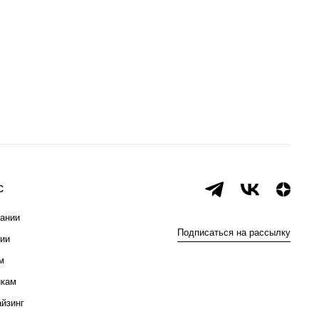
с
ании
Подписаться на рассылку
ии
м
икам
йзинг