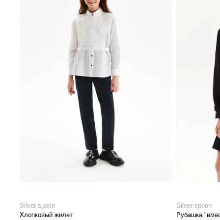
Silver spoon
Silver spoon
Хлопковый жилет
Рубашка "вмес