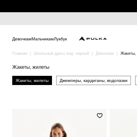
Девочкам
Мальчикам
Лукбук
Главная
Школьный дресс-код: черный
Девочкам
Жакеты,
Жакеты, жилеты
Жакеты, жилеты
Джемперы, кардиганы, водолазки