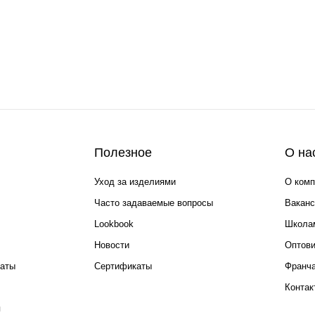
Полезное
О на
Уход за изделиями
О комп
Часто задаваемые вопросы
Ваканс
Lookbook
Школа
Новости
Оптов
каты
Сертификаты
Франча
Контак
я