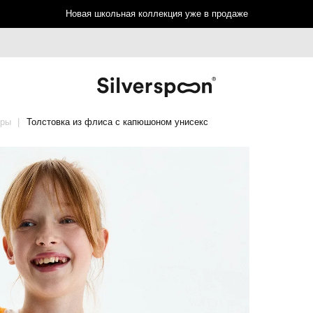
Новая школьная коллекция уже в продаже
еры
Толстовка из флиса с капюшоном унисекс