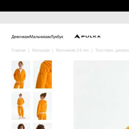
Девочкам
Мальчикам
Лукбук
Главная
Малышам
Мальчикам 3-6 лет
Толстовки, джемп