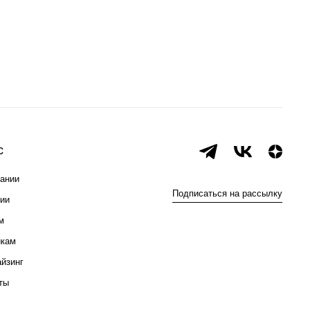
с
ании
Подписаться на рассылку
ии
м
икам
йзинг
ты