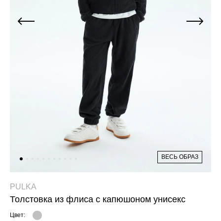
Джинсы
Варежки, перчатки
Джинсы
Другое
Юбки
Другое
Футболки, лонгсливы
Футболки, топы, лонгсливы
Спортивные костюмы
Спортивные костюмы
Спортивная одежда
Спортивная одежда
Флис, термобелье
Купальники
Плавки
Пижамы и одежда для дома
Пижамы и одежда для дома
Аксессуары
Аксессуары
ВЕСЬ ОБРАЗ
Флис, термобелье
Готовые решения для школы
Готовые решения для школы
Последний размер
PULKA
Толстовка из флиса с капюшоном унисекс
Последний размер
Цвет: