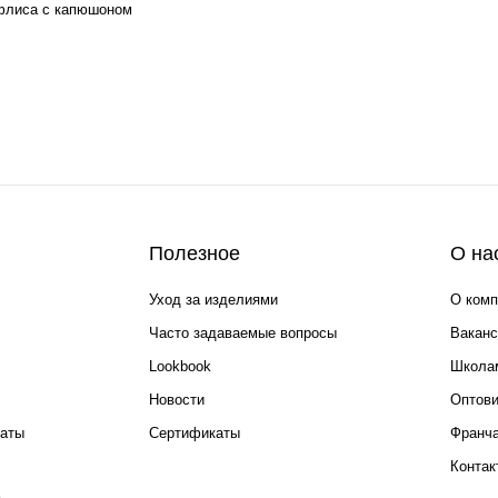
 флиса с капюшоном
Полезное
О на
Уход за изделиями
О комп
Часто задаваемые вопросы
Ваканс
Lookbook
Школа
Новости
Оптов
каты
Сертификаты
Франча
Контак