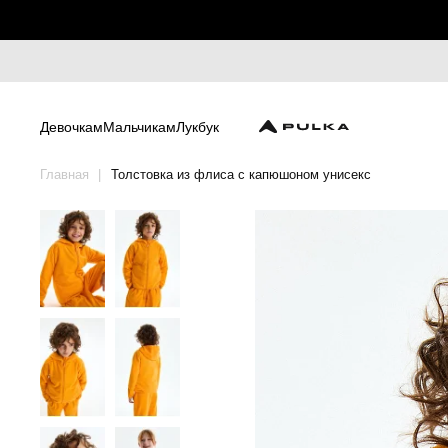
Девочкам
Мальчикам
Лукбук
Главная
Толстовка из флиса с капюшоном унисекс