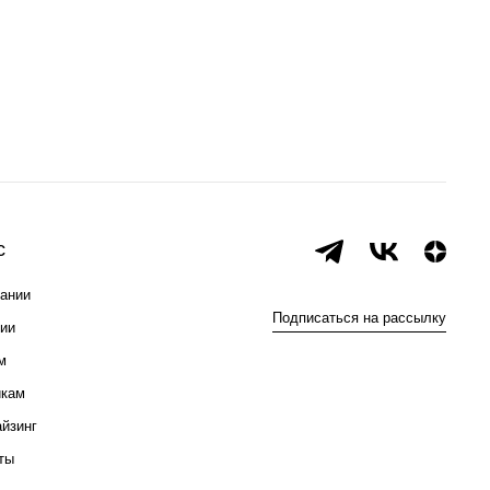
с
ании
Подписаться на рассылку
ии
м
икам
йзинг
ты