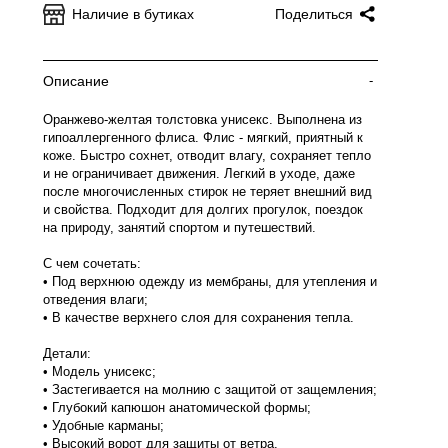
Наличие в бутиках
Поделиться
Описание
-
Оранжево-желтая толстовка унисекс. Выполнена из
гипоаллергенного флиса. Флис - мягкий, приятный к
коже. Быстро сохнет, отводит влагу, сохраняет тепло
и не ограничивает движения. Легкий в уходе, даже
после многочисленных стирок не теряет внешний вид
и свойства. Подходит для долгих прогулок, поездок
на природу, занятий спортом и путешествий.
С чем сочетать:
• Под верхнюю одежду из мембраны, для утепления и
отведения влаги;
• В качестве верхнего слоя для сохранения тепла.
Детали:
• Модель унисекс;
• Застегивается на молнию с защитой от защемления;
• Глубокий капюшон анатомической формы;
• Удобные карманы;
• Высокий ворот для защиты от ветра.