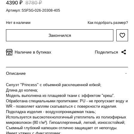
4390 ₽
8780 ₽
Артикул: SSFSG-026-20308-405
Нет в наличии
Как подобрать размер?
Закончился
Наличие в бутиках
Поделиться
Описание
-
Силуэт "Princess" с объемной расклешенной юбкой;
Длина до колена;
Модель выполнена из плащевой ткани с эффектом "креш".
Обработана специальными пропитками: PU - не пропускает воду и
WR - позволяет каплям скатываться с поверхности изделия.
Подкладка изделия - воздухопроницаемая ткань;
Используется высокотехнологичный утеплитель из полиэфирных
микроволокон (80 г/м²). Гипоаллергенный, легкий, износостойкий;
Съемный глубокий капюшон отлично защищает от непогоды.
Имеет утяжку с фиксаторами;