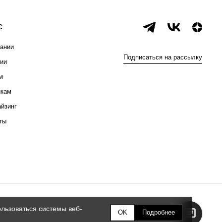
с
ании
Подписаться на рассылку
ии
м
икам
йзинг
ты
льзоваться системы веб-
OK
Подробнее