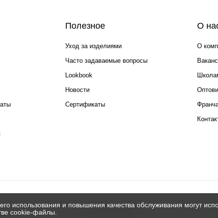
Полезное
О на
Уход за изделиями
О комп
Часто задаваемые вопросы
Ваканс
Lookbook
Школа
Новости
Оптов
каты
Сертификаты
Франча
Контак
я
его использования и повышения качества обслуживания могут испо
© 2026 Silver spoon
тве cookie-файлы.