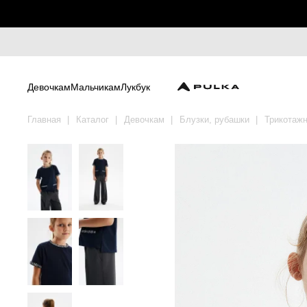
Девочкам
Мальчикам
Лукбук
Главная
Каталог
Девочкам
Блузки, рубашки
Трикотажн