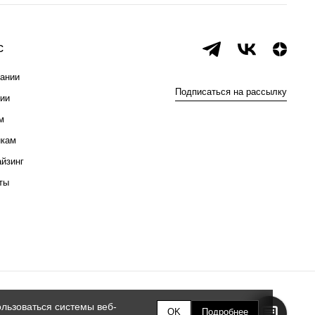
с
ании
Подписаться на рассылку
ии
м
икам
йзинг
ты
льзоваться системы веб-
OK
Подробнее