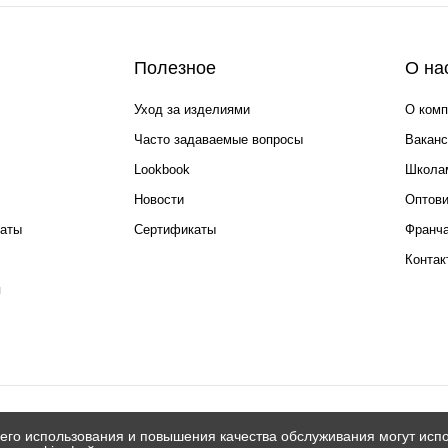
Полезное
О на
Уход за изделиями
О комп
Часто задаваемые вопросы
Ваканс
Lookbook
Школа
Новости
Оптов
каты
Сертификаты
Франча
Контак
я
его использования и повышения качества обслуживания могут испо
© 2026 Silver spoon