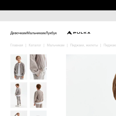
Девочкам
Мальчикам
Лукбук
Главная
Каталог
Мальчикам
Пиджаки, жилеты
Пиджак