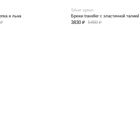
Silver spoon
опка и льна
 ₽
3830 ₽
5480 ₽