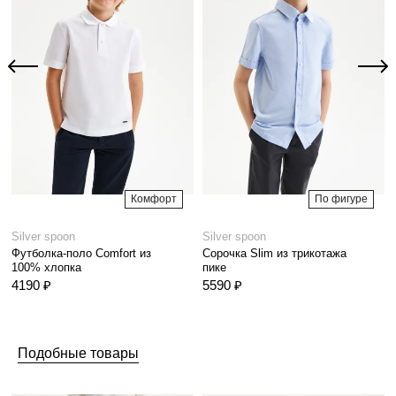
Комфорт
По фигуре
Silver spoon
Silver spoon
Футболка-поло Comfort из
Сорочка Slim из трикотажа
100% хлопка
пике
4190 ₽
5590 ₽
Подобные товары