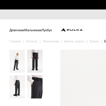
Девочкам
Мальчикам
Лукбук
Главная
Каталог
Мальчикам
Брюки, шорты
Брюки
Б