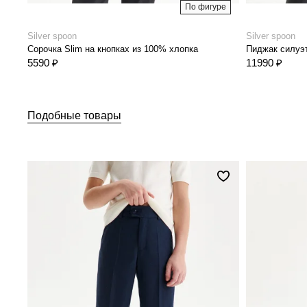
По фигуре
Silver spoon
Silver spoon
Сорочка Slim на кнопках из 100% хлопка
Пиджак силуэт
5590 ₽
11990 ₽
Подобные товары