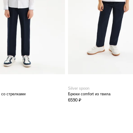
Silver spoon
 со стрелками
Брюки comfort из твила
6590 ₽