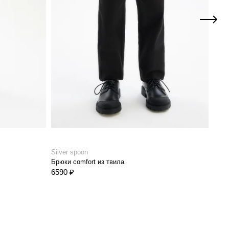
Silver spoon
Silve
Брюки comfort из твила
Брюк
6590 ₽
6990