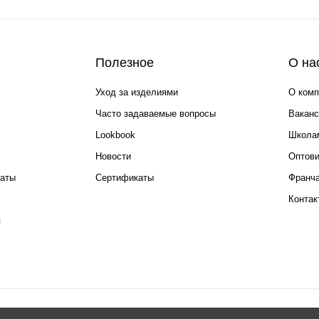
Полезное
О на
Уход за изделиями
О комп
Часто задаваемые вопросы
Ваканс
Lookbook
Школа
Новости
Оптов
каты
Сертификаты
Франча
Контак
я