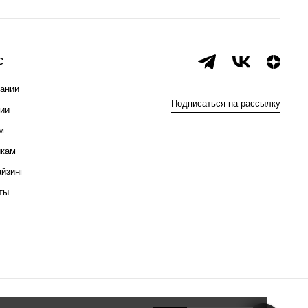
с
ании
Подписаться на рассылку
ии
м
икам
йзинг
ты