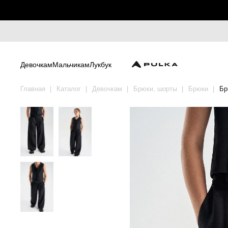
Девочкам
Мальчикам
Лукбук
Главная
Каталог
Девочкам
Брюки, шорты
Брюки
Бр