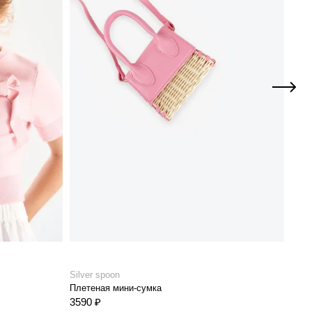
Silver spoon
Silve
Плетеная мини-сумка
Укор
3590 ₽
9990