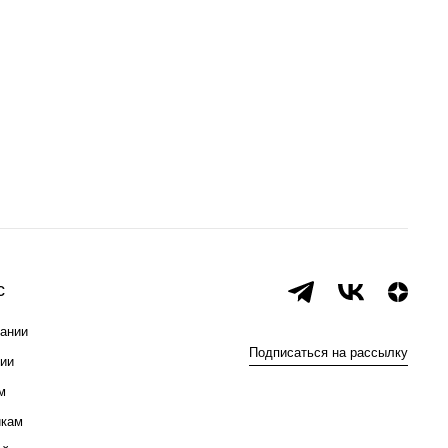
с
ании
Подписаться на рассылку
ии
м
икам