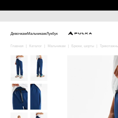
Девочкам
Мальчикам
Лукбук
Главная
Каталог
Мальчикам
Брюки, шорты
Трикотажн