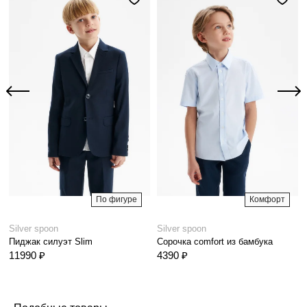
По фигуре
Комфорт
Silver spoon
Silver spoon
Пиджак силуэт Slim
Сорочка comfort из бамбука
11990 ₽
4390 ₽