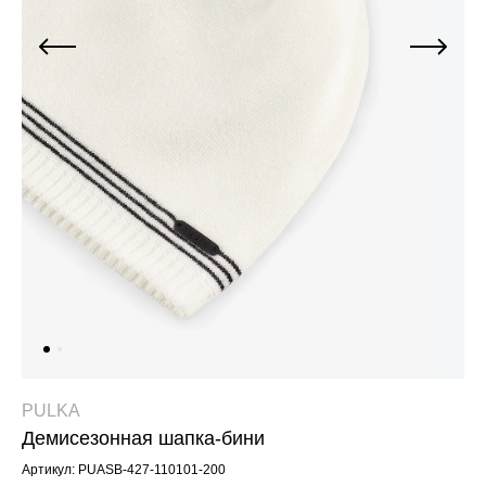
Джинсы
Варежки, перчатки
Джинсы
Другое
Юбки
Другое
Футболки, лонгсливы
Футболки, топы, лонгсливы
Спортивные костюмы
Спортивные костюмы
Спортивная одежда
Спортивная одежда
Флис, термобелье
Купальники
Плавки
Пижамы и одежда для дома
Пижамы и одежда для дома
Аксессуары
Аксессуары
Флис, термобелье
Готовые решения для школы
Готовые решения для школы
Последний размер
PULKA
Демисезонная шапка-бини
Последний размер
Артикул: PUASB-427-110101-200