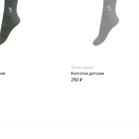
Silver spoon
кие
Колготки детские
250 ₽