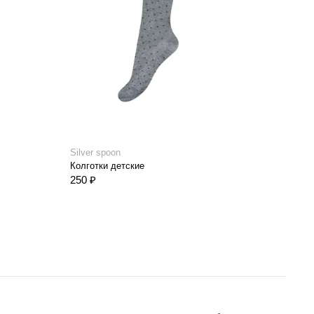
Silver spoon
Silve
Колготки детские
Колг
250 ₽
280 