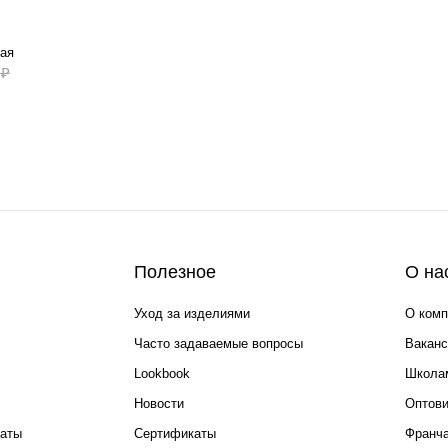
ая
 ₽
Полезное
О на
Уход за изделиями
О комп
Часто задаваемые вопросы
Ваканс
Lookbook
Школа
Новости
Оптов
каты
Сертификаты
Франча