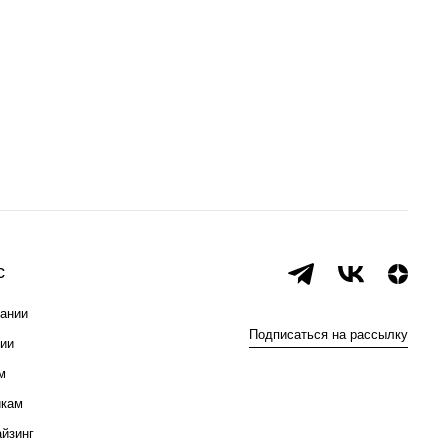
с
ании
Подписаться на рассылку
ии
м
икам
йзинг