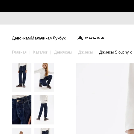
Девочкам
Мальчикам
Лукбук
Главная
Каталог
Девочкам
Джинсы
Джинсы Slouchy с 