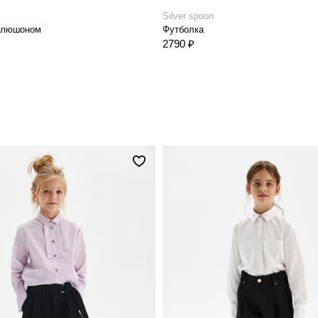
Silver spoon
капюшоном
Футболка
2790 ₽