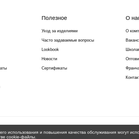
Полезное
О на
Уход за изделиями
О комп
Часто задаваемые вопросы
Ваканс
Lookbook
Школа
Новости
Оптов
каты
Сертификаты
Франча
Контак
я
его использования и повышения качества обслуживания могут испо
© 2026 Silver spoon
тве cookie-файлы.