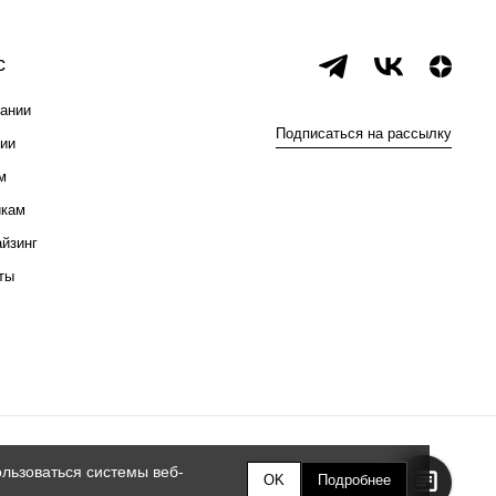
с
ании
Подписаться на рассылку
ии
м
икам
йзинг
ты
льзоваться системы веб-
OK
Подробнее