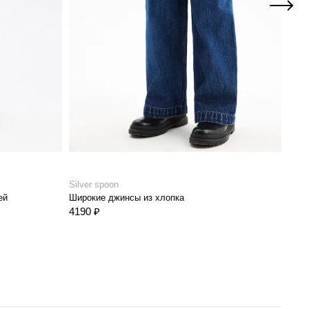
Silver spoon
Silve
ей
Широкие джинсы из хлопка
Широ
4190 ₽
4190