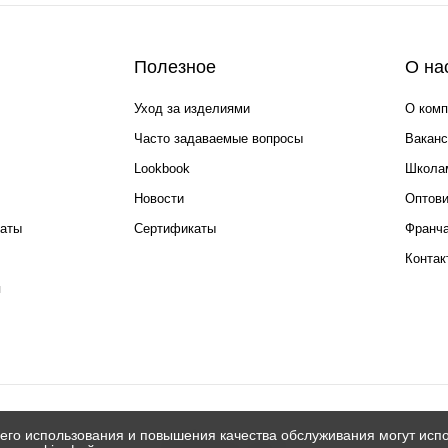
Полезное
О на
Уход за изделиями
О комп
Часто задаваемые вопросы
Ваканс
Lookbook
Школа
Новости
Оптов
каты
Сертификаты
Франча
Контак
я
его использования и повышения качества обслуживания могут испо
© 2026 Silver spoon