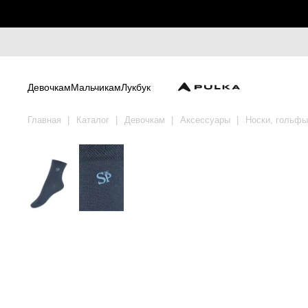
Девочкам
Мальчикам
Лукбук
Главная
Каталог
Девочкам
Аксессуары
Носки, гольфы