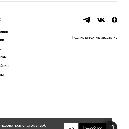
с
ании
Подписаться на рассылку
ии
м
икам
йзинг
ты
льзоваться системы веб-
OK
Подробнее