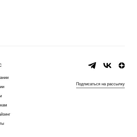
с
ании
Подписаться на рассылку
ии
м
икам
йзинг
ты