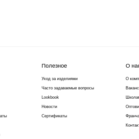
Полезное
О на
Уход за изделиями
О комп
Часто задаваемые вопросы
Ваканс
Lookbook
Школа
Новости
Оптов
каты
Сертификаты
Франча
Контак
я