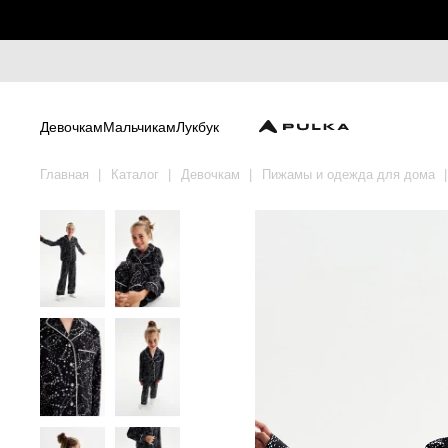
Девочкам
Мальчикам
Лукбук
Главная
Каталог
Девочкам
Пижамы и одежда для дома