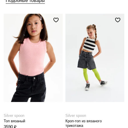
Подобные товары
Silver spoon
Silver spoon
Топ вязаный
Кроп-топ из вязаного
трикотажа
3590 ₽