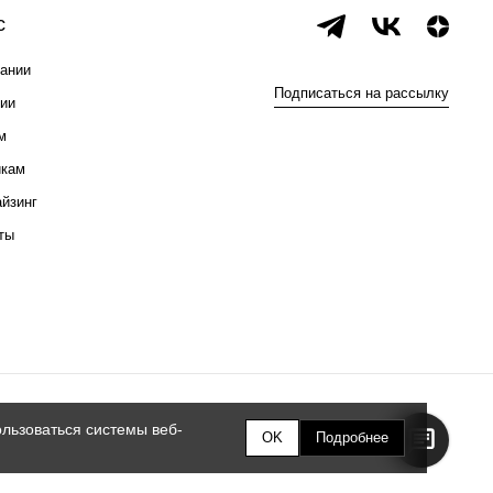
с
ании
Подписаться на рассылку
ии
м
икам
йзинг
ты
льзоваться системы веб-
OK
Подробнее