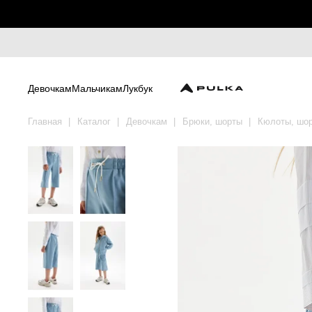
Девочкам
Мальчикам
Лукбук
Главная
Каталог
Девочкам
Брюки, шорты
Кюлоты, шо