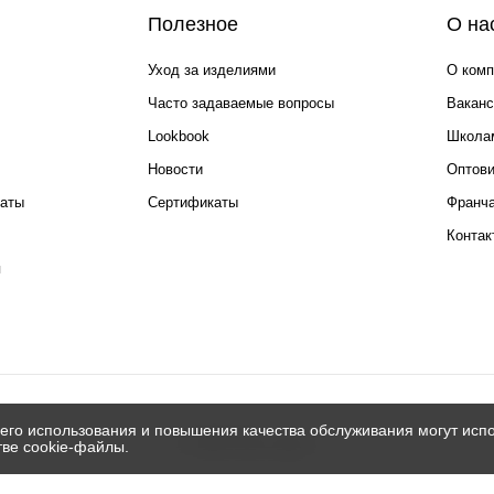
Полезное
О на
Уход за изделиями
О комп
Часто задаваемые вопросы
Ваканс
Lookbook
Школа
Новости
Оптов
каты
Сертификаты
Франча
Контак
я
его использования и повышения качества обслуживания могут испо
© 2026 Silver spoon
тве cookie-файлы.