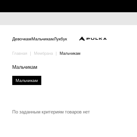
Девочкам
Мальчикам
Лукбук
Главная
Мембрана
Мальчикам
Мальчикам
Мальчикам
По заданным критериям товаров нет