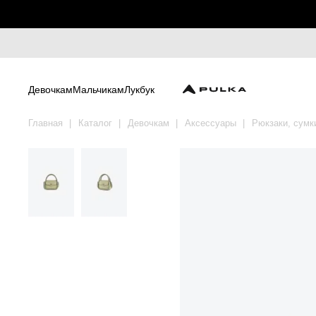
Девочкам
Мальчикам
Лукбук
Главная
Каталог
Девочкам
Аксессуары
Рюкзаки, сумк