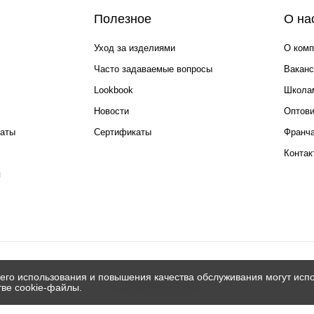
Полезное
О на
Уход за изделиями
О комп
Часто задаваемые вопросы
Ваканс
Lookbook
Школа
Новости
Оптов
каты
Сертификаты
Франча
Контак
я
его использования и повышения качества обслуживания могут испо
© 2026 Silver spoon
тве cookie-файлы.