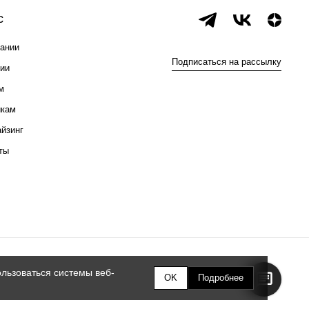
с
ании
Подписаться на рассылку
ии
м
икам
йзинг
ты
льзоваться системы веб-
OK
Подробнее