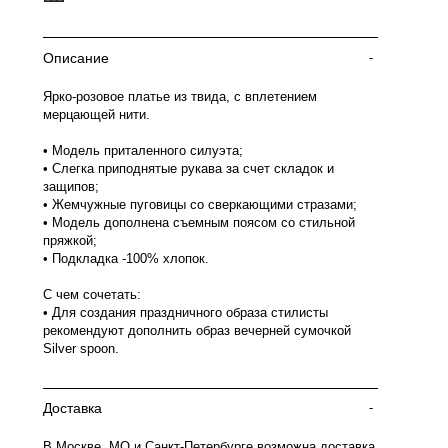
Описание
-
Ярко-розовое платье из твида, с вплетением
мерцающей нити.
• Модель приталенного силуэта;
• Слегка приподнятые рукава за счет складок и
защипов;
• Жемчужные пуговицы со сверкающими стразами;
• Модель дополнена съемным поясом со стильной
пряжкой;
• Подкладка -100% хлопок.
С чем сочетать:
• Для создания праздничного образа стилисты
рекомендуют дополнить образ вечерней сумочкой
Silver spoon.
Доставка
-
В Москве, МО и Санкт-Петербурге возможна доставка