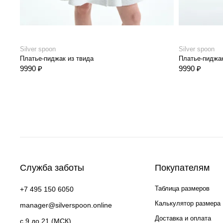
Silver spoon
Silver spoon
Платье-пиджак из твида
Платье-пиджак
9990 ₽
9990 ₽
Служба заботы
Покупателям
Таблица размеров
+7 495 150 6050
Калькулятор размера
manager@silverspoon.online
Доставка и оплата
c 9 до 21 (МСК)