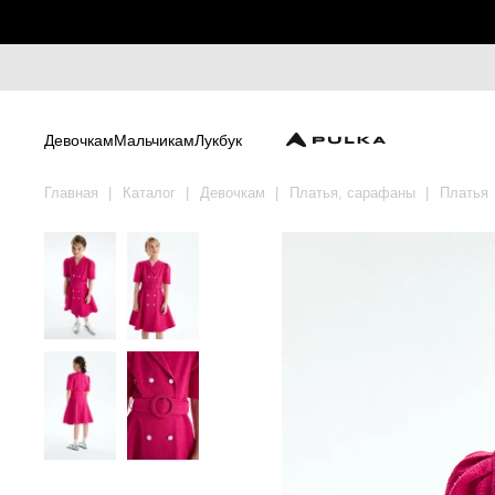
Девочкам
Мальчикам
Лукбук
Главная
Каталог
Девочкам
Платья, сарафаны
Платья