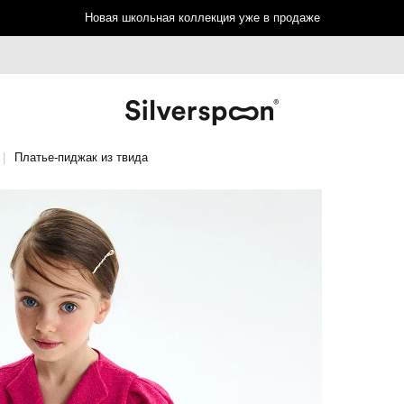
Новая школьная коллекция уже в продаже
Платье-пиджак из твида