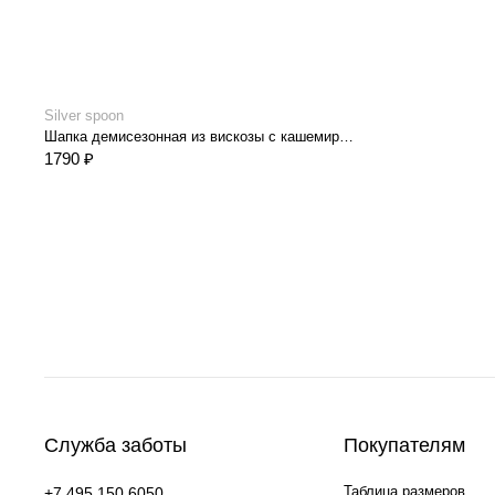
Silver spoon
Шапка демисезонная из вискозы с кашемиром
1790 ₽
Служба заботы
Покупателям
Таблица размеров
+7 495 150 6050