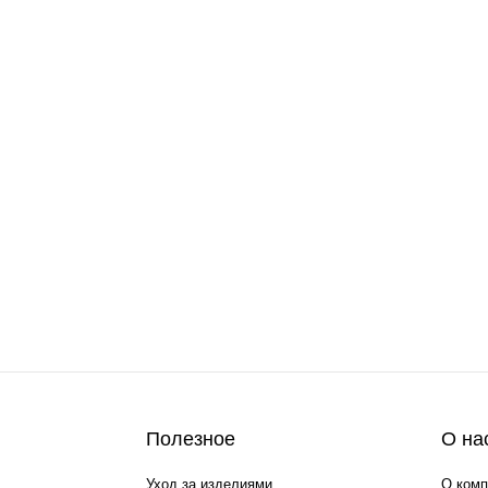
Полезное
О на
Уход за изделиями
О комп