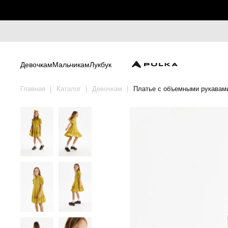
Девочкам
Мальчикам
Лукбук
Главная
Каталог
Девочкам
Платье с объемными рукавам