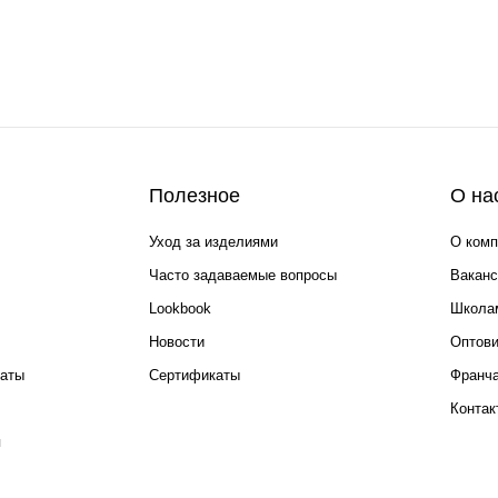
Полезное
О на
Уход за изделиями
О комп
Часто задаваемые вопросы
Ваканс
Lookbook
Школа
Новости
Оптов
каты
Сертификаты
Франча
Контак
я