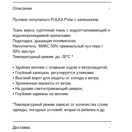
Описание
-
Пуховое полупальто PULKA Polar с капюшоном.
Ткань верха: курточная ткань с водоотталкивающей и
водонепроницаемой пропитками
Подкладка: дышащая поливискоза
Наполнитель: МИКС 50% премиальный пух-перо /
50% био-пух
Температурный режим: до -30°C *
• Удобная молния с плавным ходом и ветрозащитой;
• Глубокий капюшон, регулируется утяжками;
• Высокий ворот для защиты от холода и ветра;
• Удлиненные манжеты от ветра;
• На рукаве светоотражающий шеврон;
• Глубокие карманы на молнии.
*Температурный режим зависит от количества слоев
одежды, погодных условий, возраста ребенка и др.
Доставка
-