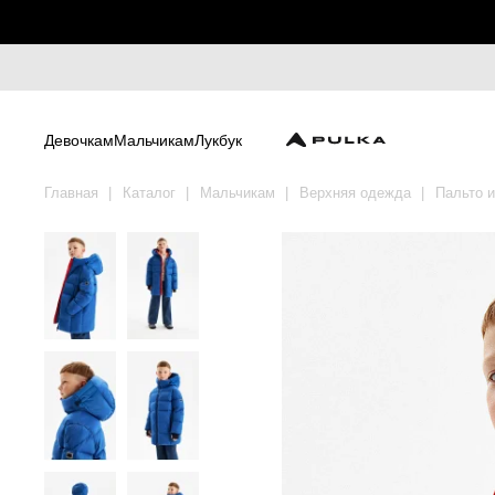
Девочкам
Мальчикам
Лукбук
Главная
Каталог
Мальчикам
Верхняя одежда
Пальто и