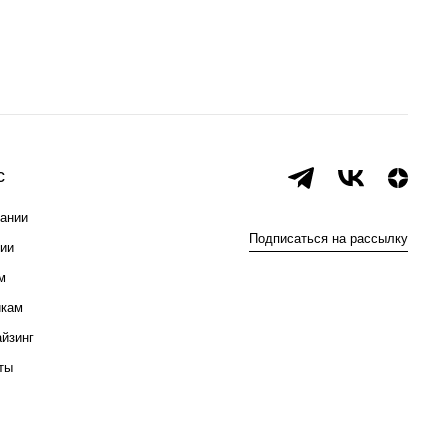
с
ании
Подписаться на рассылку
ии
м
икам
йзинг
ты