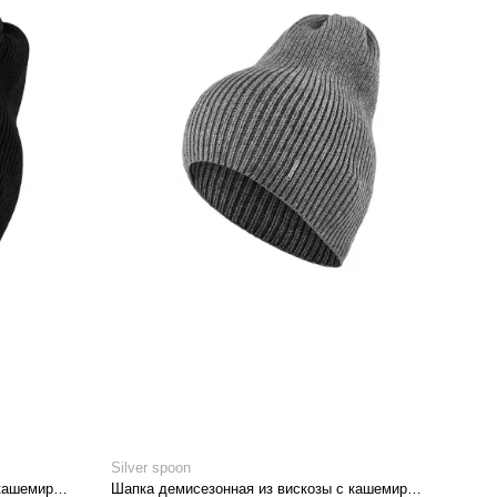
Silver spoon
Шапка демисезонная из вискозы с кашемиром
Шапка демисезонная из вискозы с кашемиром