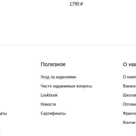
1790 ₽
Полезное
О на
Уход за изделиями
О комп
Часто задаваемые вопросы
Ваканс
Lookbook
Школа
Новости
Оптов
каты
Сертификаты
Франча
Контак
я