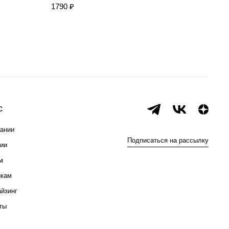
1790 ₽
с
ании
Подписаться на рассылку
ии
м
икам
йзинг
ты