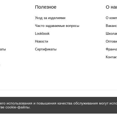
Полезное
О на
Уход за изделиями
О комп
Часто задаваемые вопросы
Ваканс
Lookbook
Школа
Новости
Оптов
каты
Сертификаты
Франча
Контак
я
его использования и повышения качества обслуживания могут испо
© 2026 Silver spoon
тве cookie-файлы.