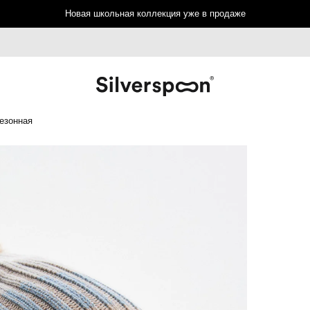
Новая школьная коллекция уже в продаже
езонная