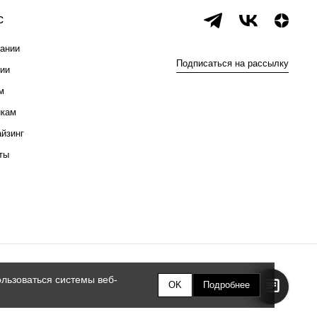
с
ании
Подписаться на рассылку
ии
м
икам
йзинг
ты
льзоваться системы веб-
OK
Подробнее