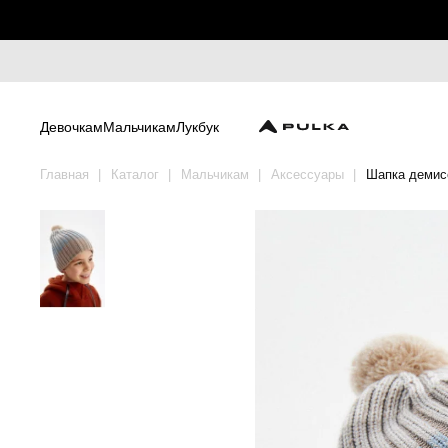
Девочкам
Мальчикам
Лукбук
Главная
Каталог
Мальчикам
Аксессуары
Шапка демис