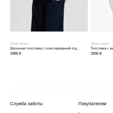
Silver spoon
Silver spoon
Школьная толстовка с плиссированной отделкой и стразами
3980 ₽
3990 ₽
Служба заботы
Покупателям