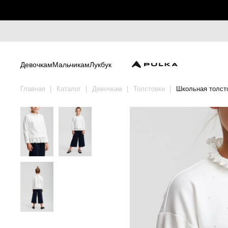
Девочкам
Мальчикам
Лукбук
Главная
Каталог
Девочкам
Толстовки
Школьная толсто