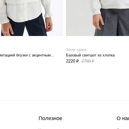
Silver spoon
Толстовка с имитацией блузки с акцентным воротником
Базовый свитшот из хлопка
2220 ₽
2780 ₽
Полезное
О на